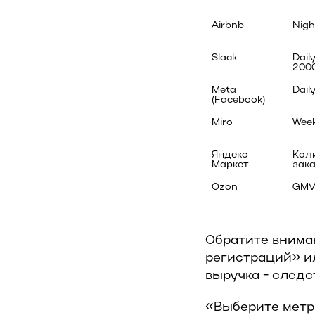
Airbnb
Nigh
Slack
Dail
200
Meta 
Dail
(Facebook)
Miro
Week
Яндекс 
Кол
Маркет
зака
Ozon
GMV
Обратите вниман
регистраций» ил
выручка - следс
«Выберите метри