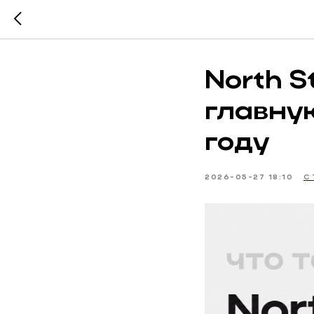
North S
главну
году
2026-05-27 18:10
С