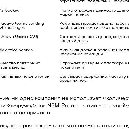
вероятность подписки и удержа
ts booked
Прямо отражает ценность для об
маркетплейса
y active teams sending 
Команды, преодолевшие порог в
0+ messages
сообщений, почти не отвалива
y Active Users (DAU)
Социальная сеть ценна, когда л
каждый день
ly active boards
Активная доска = реальная колл
удержание команды
ичество повторных 
Отражает доверие к платформе и
зов в месяц
покупателя
 активных покупателей
Связывает удержание, частоту п
средний чек
ие: ни одна компания не использует «количес
и «выручку» как NSM. Регистрации - это vanity
твие, а не причина.
ку, которая показывает, что пользователи пол