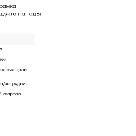
 рамка
одукта на годы
л
лей
озные цели
а/сотрудник
 квартал