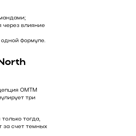
мандами;
я через влияние
 одной формуле.
North
нцепция OMTM
рмулирует три
 только тогда,
т за счет темных