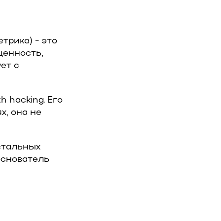
трика) - это
ценность,
ет с
 hacking. Его
х, она не
остальных
основатель