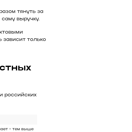
разом тянуть за
е саму выручку.
уктовыми
ь зависит только
естных
 и российских
ет - тем выше 