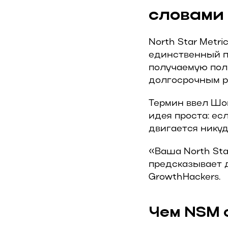
словами
North Star Metri
единственный п
получаемую поль
долгосрочным р
Термин ввел Шон
идея проста: ес
двигается никуд
«Ваша North Sta
предсказывает 
GrowthHackers.
Чем NSM 