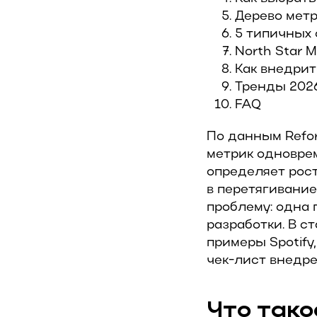
Дерево метр
5 типичных 
North Star 
Как внедрит
Тренды 2026
FAQ
По данным Refor
метрик одноврем
определяет рос
в перетягивание 
проблему: одна 
разработки. В с
примеры Spotify
чек-лист внедре
Что тако