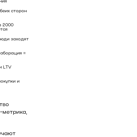
ния
еих сторон 
 2000 
ются
юди заходят 
аборация = 
 LTV 
окупки и 
тво
-метрика,
учают