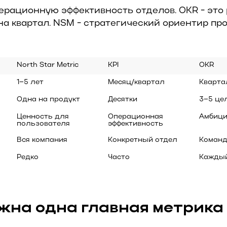
ерационную эффективность отделов. OKR - это
а квартал. NSM - стратегический ориентир пр
North Star Metric
KPI
OKR
1–5 лет
Месяц/квартал
Кварта
Одна на продукт
Десятки
3–5 це
Ценность для 
Операционная 
Амбици
пользователя
эффективность
Вся компания
Конкретный отдел
Команд
Редко
Часто
Каждый
жна одна главная метрика