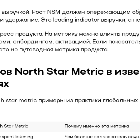
 с выручкой. Рост NSM должен опережающим об
и удержание. Это leading indicator выручки, а н
гресс продукта. На метрику можно влиять прод
ми, онбордингом, активацией. Если показател
 это не путеводная метрика продукта.
ов North Star Metric в изв
ях
h star metric примеры из практики глобальных
h Star Metric
Почему именно эта метрика
 spent listening
Чем больше пользователь слуша