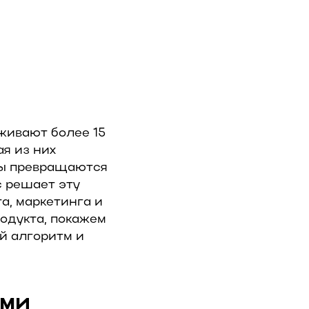
живают более 15
ая из них
ты превращаются
c решает эту
а, маркетинга и
родукта, покажем
ый алгоритм и
ыми