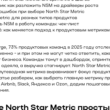
ик: как разложить NSM на драйверы роста
ошибок при выборе North Star Metric
Metric для разных типов продуктов
ь NSM в работу команды: чек-лист
: как меняется подход к продуктовым метрикам
ge, 73% продуктовых команд в 2025 году отсле
енно - и при этом не могут четко ответить, как
т бизнеса. Команды тонут в дашбордах, сприн
одеяла, а выручка стагнирует. North Star Metri
путеводная метрика выравнивает фокус продукт
татье разберем, как выбрать главную метрику п
, Airbnb, Slack, Яндекса и Ozon, дадим пошагов
ния.
е North Star Metric прост