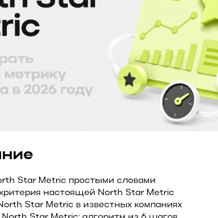
ание
orth Star Metric простыми словами
критерия настоящей North Star Metric
North Star Metric в известных компаниях
North Star Metric: алгоритм из 6 шагов