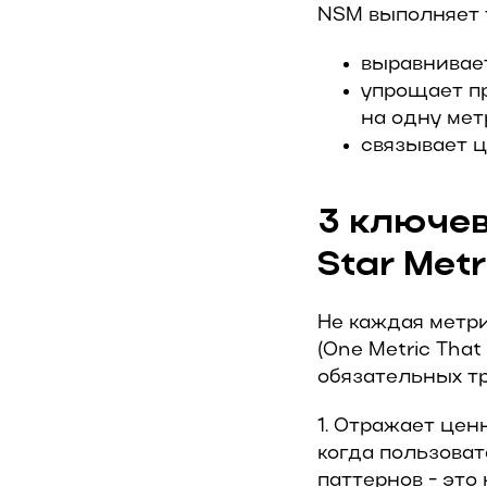
NSM выполняет 
выравнивае
упрощает пр
на одну мет
связывает ц
3 ключе
Star Metr
Не каждая метри
(One Metric That
обязательных т
1. Отражает цен
когда пользоват
паттернов - это